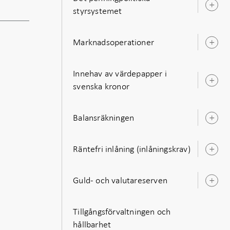
Ö
styrsystemet
u
Marknadsoperationer
Ö
u
Innehav av värdepapper i
Ö
svenska kronor
u
Balansräkningen
Ö
u
Räntefri inlåning (inlåningskrav)
Ö
u
Guld- och valutareserven
Ö
u
Tillgångsförvaltningen och
hållbarhet