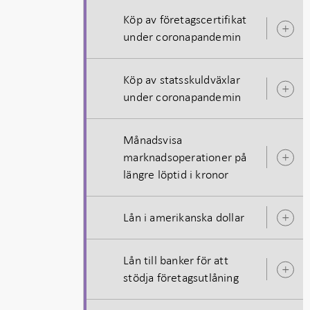
Köp av företagscertifikat
Ö
under coronapandemin
u
Köp av statsskuldväxlar
Ö
under coronapandemin
u
Månadsvisa
marknadsoperationer på
Ö
längre löptid i kronor
u
Lån i amerikanska dollar
Ö
u
Lån till banker för att
Ö
stödja företagsutlåning
u