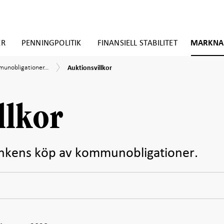
ER
PENNINGPOLITIK
FINANSIELL STABILITET
MARKNA
Auktionsvillkor
unobligationer...
Auktionsvillkor
gationer
demin
llkor
sbankens köp av kommunobligationer.