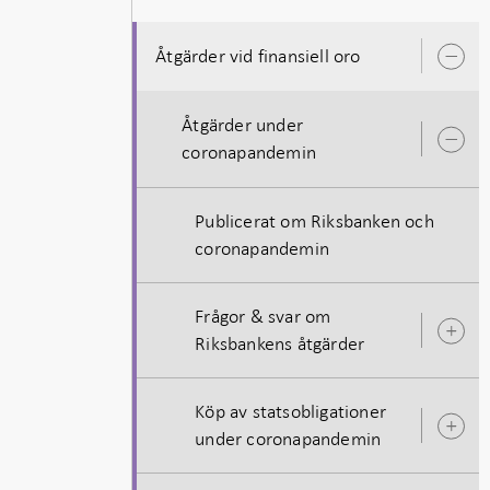
Åtgärder vid finansiell oro
Ö
u
Åtgärder under
Ö
coronapandemin
u
Publicerat om Riksbanken och
coronapandemin
Frågor & svar om
Ö
Riksbankens åtgärder
u
Köp av statsobligationer
Ö
under coronapandemin
u