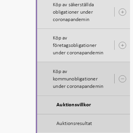
Köp av säkerställda
obligationer under
Ö
coronapandemin
u
Köp av
företagsobligationer
Ö
under coronapandemin
u
Köp av
kommunobligationer
Ö
under coronapandemin
u
Auktionsvillkor
Auktionsresultat