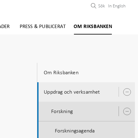
Sök
In English
ADER
PRESS & PUBLICERAT
OM RIKSBANKEN
Om Riksbanken
Uppdrag och verksamhet
Ö
u
Forskning
Ö
u
Forskningsagenda