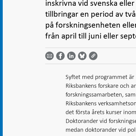
inskrivna vid svenska elle
tillbringar en period av tv
på forskningsenheten elle
från april till juni eller s
Dela
Dela
Dela
Dela på
Dela på
på
på
via
LinkedIn
Facebook
Bluesky
Twitter
email -
-
- Öppnas
-
-
Öppnas
Öppnas
i ny flik
Öppnas
Öppnas
i ny flik
i ny flik
i ny flik
i ny flik
Syftet med programmet är a
Riksbankens forskare och an
forskningssamarbeten, sam
Riksbankens verksamhetsomr
det första årets kurser ino
Doktorander vid forsknings
medan doktorander vid poli