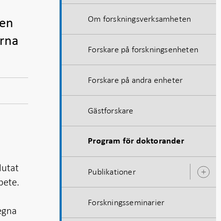
Om forskningsverksamheten
gen
erna
Forskare på forskningsenheten
Forskare på andra enheter
Gästforskare
Program för doktorander
lutat
Publikationer
Ö
bete.
u
Forskningsseminarier
egna