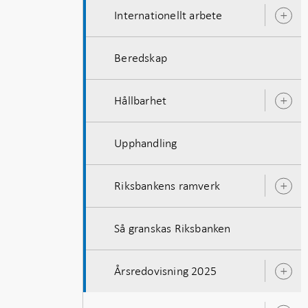
Internationellt arbete
Ö
u
Beredskap
Hållbarhet
Ö
u
Upphandling
Riksbankens ramverk
Ö
u
Så granskas Riksbanken
Årsredovisning 2025
Ö
u