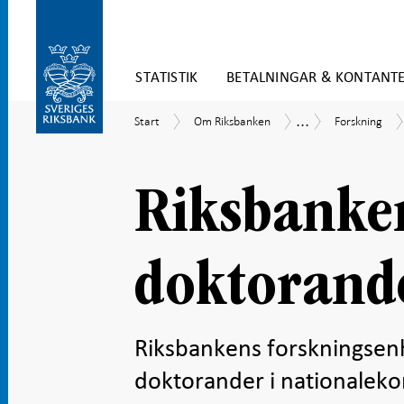
Gå
STATISTIK
BETALNINGAR & KONTANT
direkt
till
Gå
innehåll
...
Start
Om
Forskning
Uppdrag
Start
Om Riksbanken
Forskning
till
Riksbanken
och
navigation
verksamhet
för
undersidor
Riksbanke
doktorand
Riksbankens forskningsenh
doktorander i nationalekon