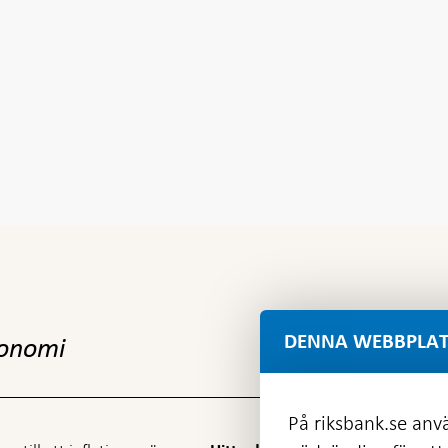
DENNA WEBBPLAT
konomi
På riksbank.se anvä