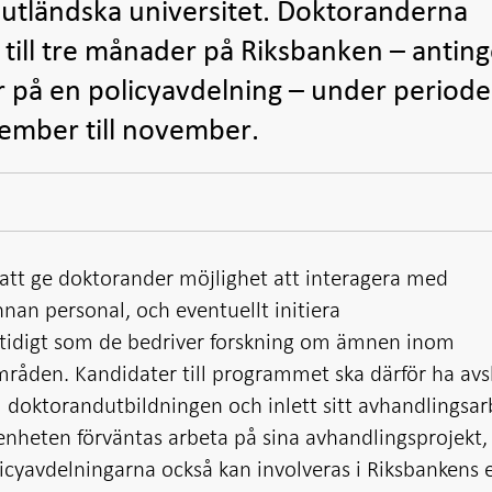
r utländska universitet. Doktoranderna
å till tre månader på Riksbanken – antin
r på en policyavdelning – under period
eptember till november.
tt ge doktorander möjlighet att interagera med
nan personal, och eventuellt initiera
tidigt som de bedriver forskning om ämnen inom
åden. Kandidater till programmet ska därför ha avs
m doktorandutbildningen och inlett sitt avhandlingsar
enheten förväntas arbeta på sina avhandlingsprojekt,
cyavdelningarna också kan involveras i Riksbankens 