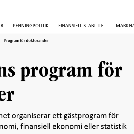
ER
PENNINGPOLITIK
FINANSIELL STABILITET
MARKN
Program
Program för doktorander
för
doktorander
ns program för
er
et organiserar ett gästprogram för
omi, finansiell ekonomi eller statistik