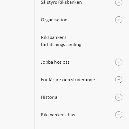
Så styrs Riksbanken
Ö
u
Organisation
Ö
u
Riksbankens
författningssamling
Jobba hos oss
Ö
u
För lärare och studerande
Ö
u
Historia
Ö
u
Riksbankens hus
Ö
u