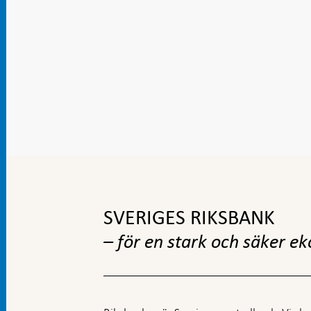
Gå
till
toppnavigation
SVERIGES RIKSBANK
– för en stark och säker e