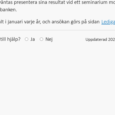
väntas presentera sina resultat vid ett seminarium m
ksbanken.
 i januari varje år, och ansökan görs på sidan
Ledig
Efter ditt svar visas en kommentarsruta
ill hjälp?
Ja
Nej
Uppdaterad 202