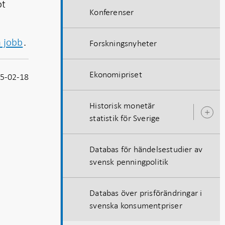
ot
Konferenser
a jobb
.
Forskningsnyheter
Ekonomipriset
5-02-18
Historisk monetär
Ö
statistik för Sverige
u
Databas för händelsestudier av
svensk penningpolitik
Databas över prisförändringar i
svenska konsumentpriser