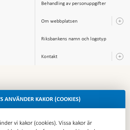
Behandling av personuppgifter
Om webbplatsen
Ö
u
Riksbankens namn och logotyp
Kontakt
Ö
u
S ANVÄNDER KAKOR (COOKIES)
nder vi kakor (cookies). Vissa kakor är