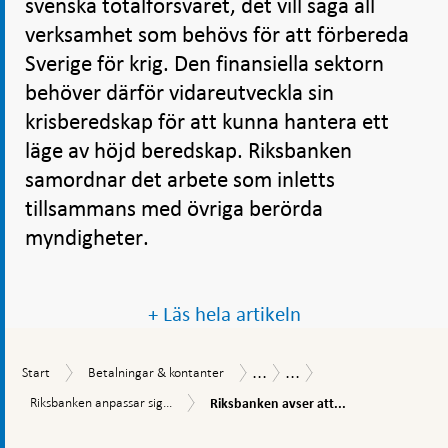
svenska totalförsvaret, det vill säga all
verksamhet som behövs för att förbereda
Sverige för krig. Den finansiella sektorn
behöver därför vidareutveckla sin
krisberedskap för att kunna hantera ett
läge av höjd beredskap. Riksbanken
samordnar det arbete som inletts
tillsammans med övriga berörda
myndigheter.
+ Läs hela artikeln
...
...
Start
Betalningar
Betalningsrapport
Så
Start
Betalningar & kontanter
&
betalar
Riksbanken
Riksbanken
Riksbanken anpassar sig...
Riksbanken avser att...
kontanter
svenskarna
avser
anpassar
2019
att
Gå
sig