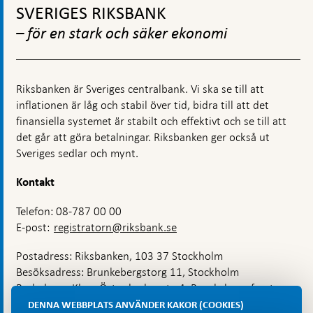
använda
till
till
SVERIGES RIKSBANK
TIPS
den
toppnavigation
digitala
– för en stark och säker ekonomi
världen
Riksbanken är Sveriges centralbank. Vi ska se till att
inflationen är låg och stabil över tid, bidra till att det
finansiella systemet är stabilt och effektivt och se till att
det går att göra betalningar. Riksbanken ger också ut
Sveriges sedlar och mynt.
Kontakt
Telefon: 08-787 00 00
E-post:
registratorn@riksbank.se
Postadress: Riksbanken, 103 37 Stockholm
Besöksadress: Brunkebergstorg 11, Stockholm
Budadress: Klara Östra kyrkogata 4, Brunkebergsfaret,
Lastplats 6
DENNA WEBBPLATS ANVÄNDER KAKOR (COOKIES)