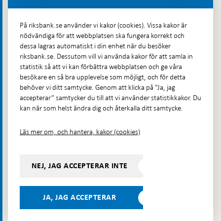
Fler kontaktuppgifter
På riksbank.se använder vi kakor (cookies). Vissa kakor är
nödvändiga för att webbplatsen ska fungera korrekt och
Hitta direkt
dessa lagras automatiskt i din enhet när du besöker
riksbank.se. Dessutom vill vi använda kakor för att samla in
Frågor och svar
-
statistik så att vi kan förbättra webbplatsen och ge våra
Öppnas
besökare en så bra upplevelse som möjligt, och för detta
Till Riksbankens webbarkiv
-
i
behöver vi ditt samtycke. Genom att klicka på ”Ja, jag
Öppnas
Presskontakt
ny
accepterar” samtycker du till att vi använder statistikkakor. Du
i
flik
kan när som helst ändra dig och återkalla ditt samtycke.
Integritetspolicy
ny
flik
Tillgänglighetsredogörelse
Läs mer om, och hantera, kakor (cookies)
Prenumerera på utskick
Visselblåsning
NEJ, JAG ACCEPTERAR INTE
Följ oss på sociala medier
Dela
Dela på:
Dela på:
Dela på:
Dela på:
på:
JA, JAG ACCEPTERAR
LinkedIn
YouTube
Facebook
Instagram
Bluesky
-
- Öppnas
- Öppnas
-