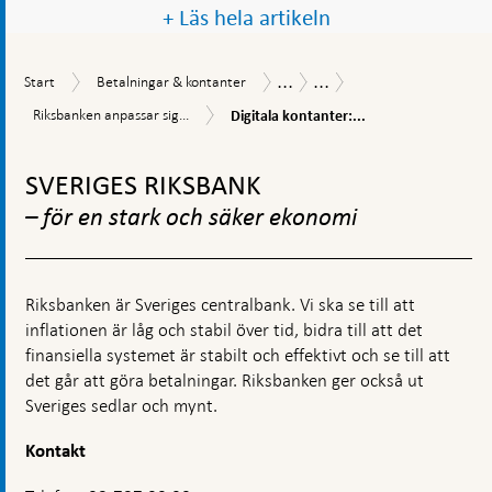
+ Läs hela artikeln
...
...
Start
Betalningar
Betalningsrapport
Så
Start
Betalningar & kontanter
&
betalar
Digitala
Riksbanken
Riksbanken anpassar sig...
Digitala kontanter:...
kontanter
svenskarna
kontanter:
anpassar
2019
e-
Gå
sig
kronaprojektet
till
till
SVERIGES RIKSBANK
den
toppnavigation
digitala
– för en stark och säker ekonomi
världen
Riksbanken är Sveriges centralbank. Vi ska se till att
inflationen är låg och stabil över tid, bidra till att det
finansiella systemet är stabilt och effektivt och se till att
det går att göra betalningar. Riksbanken ger också ut
Sveriges sedlar och mynt.
Kontakt