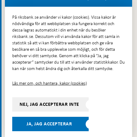
Fler kontaktuppgifter
På riksbank.se använder vi kakor (cookies). Vissa kakor är
nödvändiga för att webbplatsen ska fungera korrekt och
Hitta direkt
dessa lagras automatiskt i din enhet när du besöker
riksbank.se. Dessutom vill vi använda kakor för att samla in
Frågor och svar
-
statistik så att vi kan förbättra webbplatsen och ge våra
Öppnas
besökare en så bra upplevelse som möjligt, och för detta
Till Riksbankens webbarkiv
-
i
behöver vi ditt samtycke. Genom att klicka på ”Ja, jag
Öppnas
Presskontakt
ny
accepterar” samtycker du till att vi använder statistikkakor. Du
i
flik
kan när som helst ändra dig och återkalla ditt samtycke.
Integritetspolicy
ny
flik
Tillgänglighetsredogörelse
Läs mer om, och hantera, kakor (cookies)
Prenumerera på utskick
Visselblåsning
NEJ, JAG ACCEPTERAR INTE
Följ oss på sociala medier
Dela
Dela på:
Dela på:
Dela på:
Dela på:
på:
JA, JAG ACCEPTERAR
LinkedIn
YouTube
Facebook
Instagram
Bluesky
-