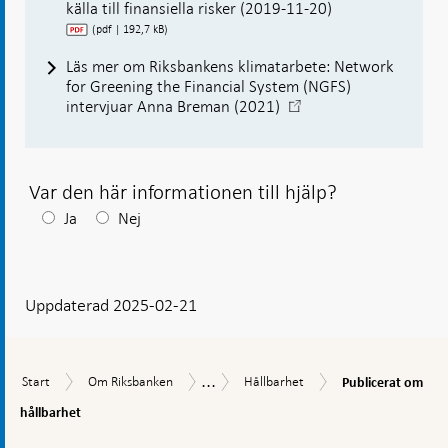
källa till finansiella risker (2019-11-20)
(pdf | 192,7 kB)
Läs mer om Riksbankens klimatarbete: Network
for Greening the Financial System (NGFS)
-
intervjuar Anna Breman (2021)
Öppnas
i
ny
flik
Var den här informationen till hjälp?
Efter
Ja
Nej
ditt
svar
Uppdaterad 2025-02-21
visas
en
kommentarsruta
...
Publicerat
Start
Om
Hållbarhet
Uppdrag
Start
Om Riksbanken
Hållbarhet
Publicerat om
om
Riksbanken
och
hållbarhet
hållbarhet
verksamhet
Gå