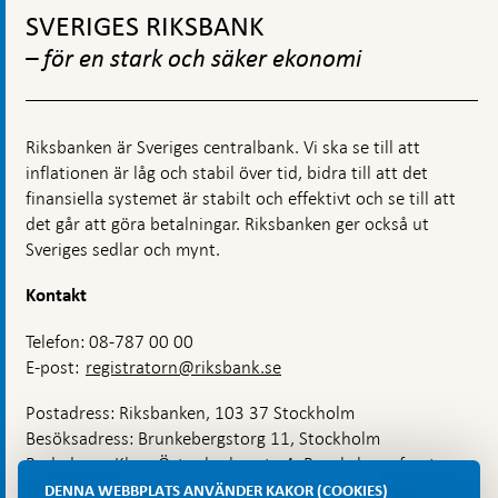
till
SVERIGES RIKSBANK
toppnavigation
– för en stark och säker ekonomi
Riksbanken är Sveriges centralbank. Vi ska se till att
inflationen är låg och stabil över tid, bidra till att det
finansiella systemet är stabilt och effektivt och se till att
det går att göra betalningar. Riksbanken ger också ut
Sveriges sedlar och mynt.
Kontakt
Telefon: 08-787 00 00
E-post:
registratorn@riksbank.se
Postadress: Riksbanken, 103 37 Stockholm
Besöksadress: Brunkebergstorg 11, Stockholm
Budadress: Klara Östra kyrkogata 4, Brunkebergsfaret,
Lastplats 6
DENNA WEBBPLATS ANVÄNDER KAKOR (COOKIES)