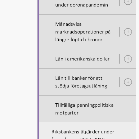
Ö
under coronapandemin
u
Månadsvisa
marknadsoperationer på
Ö
längre löptid i kronor
u
Lån i amerikanska dollar
Ö
u
Lån till banker för att
Ö
stödja företagsutlåning
u
Tillfälliga penningpolitiska
motparter
Riksbankens åtgärder under