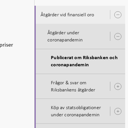
Åtgärder vid finansiell oro
Ö
u
Åtgärder under
Ö
coronapandemin
u
priser
Publicerat om Riksbanken och
coronapandemin
Frågor & svar om
Ö
Riksbankens åtgärder
u
Köp av statsobligationer
Ö
under coronapandemin
u