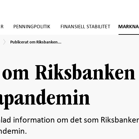
ER
PENNINGPOLITIK
FINANSIELL STABILITET
MARKNA
Publicerat
Publicerat om Riksbanken...
om
Riksbanken
och
coronapandemin
t om Riksbanken
apandemin
mlad information om det som Riksbanke
andemin.