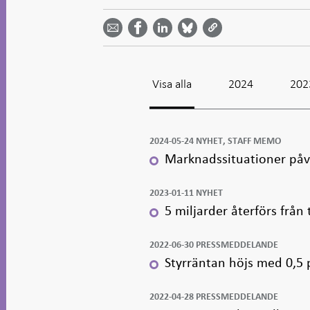
Dela
Dela
Dela
Dela på
Dela på
på
på
via
LinkedIn
Facebook
Bluesky
Twitter
email -
-
- Öppnas
-
-
Öppnas
Öppnas
i ny flik
Öppnas
Öppnas
i ny flik
i ny flik
i ny flik
i ny flik
Visa alla
2024
202
2024-05-24 NYHET, STAFF MEMO
Marknadssituationer påv
2023-01-11 NYHET
5 miljarder återförs från 
2022-06-30 PRESSMEDDELANDE
Styrräntan höjs med 0,5 
2022-04-28 PRESSMEDDELANDE