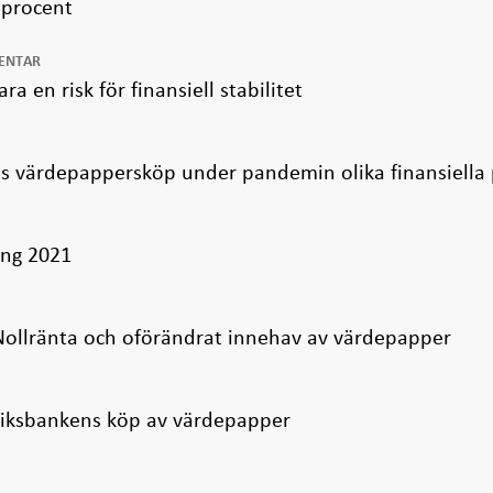
 procent
MENTAR
a en risk för finansiell stabilitet
s värdepappersköp under pandemin olika finansiella 
ing 2021
 Nollränta och oförändrat innehav av värdepapper
Riksbankens köp av värdepapper