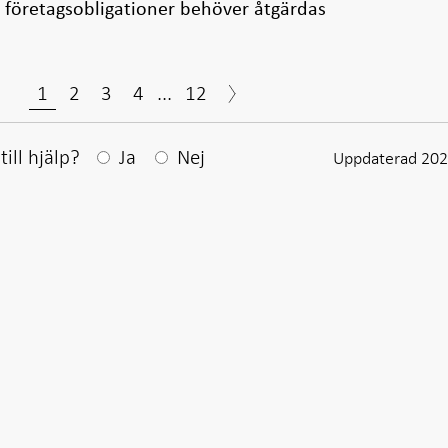
 företagsobligationer behöver åtgärdas
1
2
3
4
...
12
Efter ditt svar visas en kommentarsruta
ill hjälp?
Ja
Nej
Uppdaterad 202