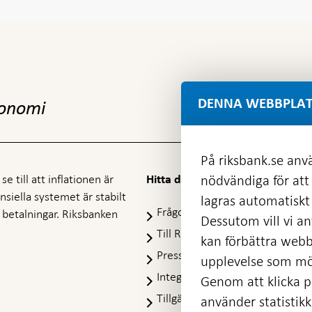
DENNA WEBBPLAT
konomi
På riksbank.se anvä
e till att inflationen är
nödvändiga för att
Hitta direkt
nansiella systemet är stabilt
lagras automatiskt 
Frågor och svar
-
ra betalningar. Riksbanken
Dessutom vill vi anv
Öppnas
Till Riksbankens webbarkiv
-
kan förbättra webb
i
Öpp
Presskontakt
ny
upplevelse som möj
i
flik
Integritetspolicy
ny
Genom att klicka på
flik
Tillgänglighetsredogörelse
använder statistik