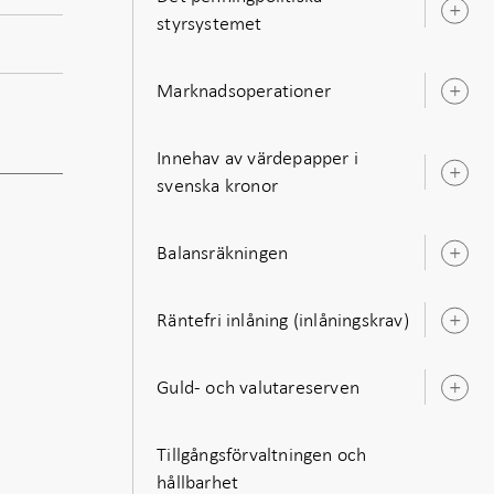
Ö
styrsystemet
u
Marknadsoperationer
Ö
u
Innehav av värdepapper i
Ö
svenska kronor
u
Balansräkningen
Ö
u
Räntefri inlåning (inlåningskrav)
Ö
u
Guld- och valutareserven
Ö
u
Tillgångsförvaltningen och
hållbarhet