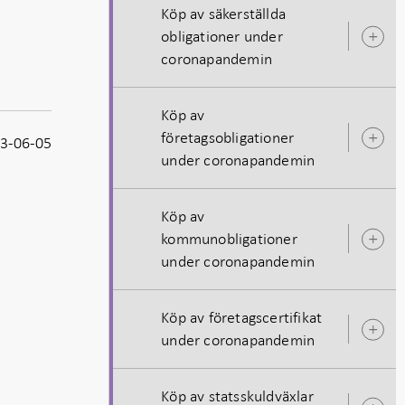
Köp av säkerställda
obligationer under
Ö
coronapandemin
u
Köp av
företagsobligationer
3-06-05
Ö
under coronapandemin
u
Köp av
kommunobligationer
Ö
under coronapandemin
u
Köp av företagscertifikat
Ö
under coronapandemin
u
Köp av statsskuldväxlar