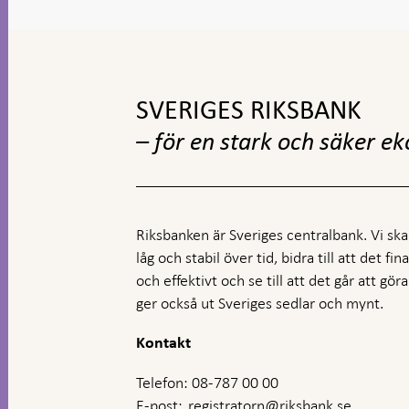
Gå
till
toppnavigation
SVERIGES RIKSBANK
– för en stark och säker e
Riksbanken är Sveriges centralbank. Vi ska s
låg och stabil över tid, bidra till att det fi
och effektivt och se till att det går att gö
ger också ut Sveriges sedlar och mynt.
Kontakt
Telefon: 08-787 00 00
E-post:
registratorn@riksbank.se