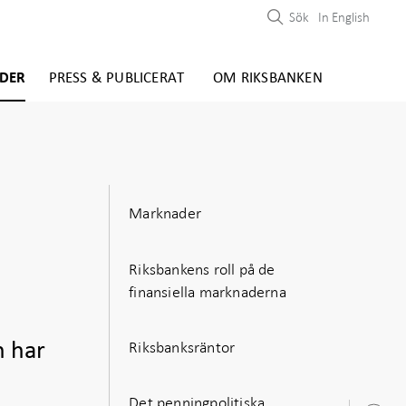
Sök
In English
DER
PRESS & PUBLICERAT
OM RIKSBANKEN
Marknader
Riksbankens roll på de
finansiella marknaderna
Riksbanksräntor
n har
Det penningpolitiska