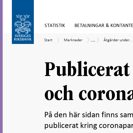
Gå
STATISTIK
BETALNINGAR & KONTANT
direkt
till
Gå
innehåll
...
Start
Marknader
Åtgärder
Åtgärder
Start
Marknader
Åtgärder under...
till
under
vid
navigation
coronapandemin
finansiell
för
oro
undersidor
Publicera
och coron
På den här sidan finns sa
publicerat kring coronap