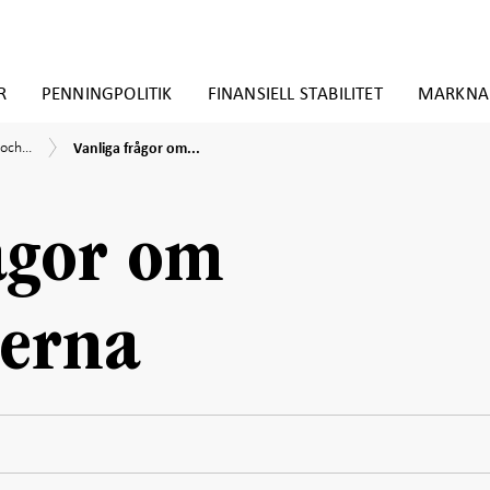
R
PENNINGPOLITIK
FINANSIELL STABILITET
MARKNA
Vanliga
och...
Vanliga frågor om...
frågor
om
valutakurserna
ågor om
serna