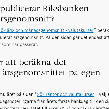
publicerar Riksbanken
rsgenomsnitt?
Sök års- och månadsgenomsnitt - valutakurser
” berä
ulerat årsgenomsnitt. På den sidan går det endast att
r som har passerat.
r att beräkna det
 årsgenomsnittet på egen
uläret på sidan "
Sök räntor och valutakurser
". Välj
t dagsnoteringarna från årets första bankdag till den si
xportera resultatet till Excel (XLS) och räkna därefte