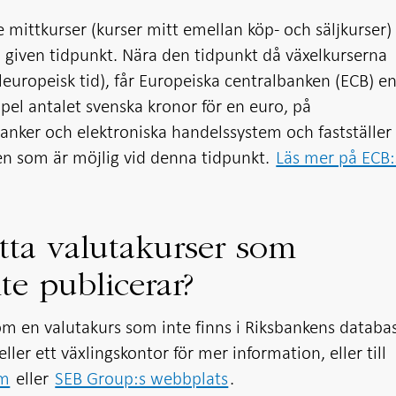
e mittkurser (kurser mitt emellan köp- och säljkurser)
given tidpunkt. Nära den tidpunkt då växelkurserna
leuropeisk tid), får Europeiska centralbanken (ECB) e
mpel antalet svenska kronor för en euro, på
nker och elektroniska handelssystem och fastställer
n som är möjlig vid denna tidpunkt.
Läs mer på ECB:
itta valutakurser som
te publicerar?
om en valutakurs som inte finns i Riksbankens databa
ller ett växlingskontor för mer information, eller till
om
eller
SEB Group:s webbplats
.