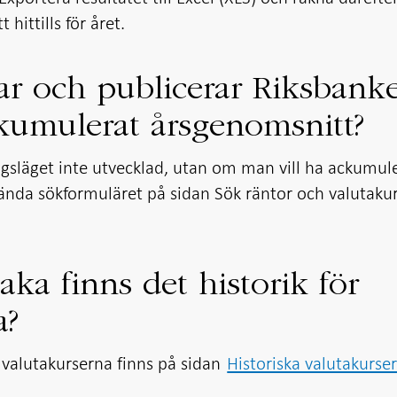
hittills för året.
ar och publicerar Riksbank
ckumulerat årsgenomsnitt?
agsläget inte utvecklad, utan om man vill ha ackumul
nda sökformuläret på sidan Sök räntor och valutaku
baka finns det historik för
a?
 valutakurserna finns på sidan
Historiska valutakurse