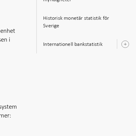
Historisk monetär statistik för
Sverige
 enhet
en i
Internationell bankstatistik
Ö
u
 system
 mer: