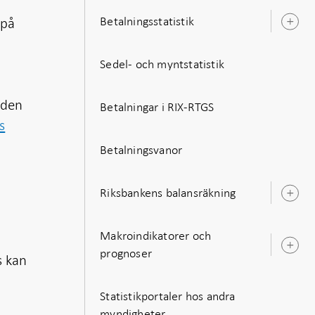
Betalningsstatistik
 på
Ö
u
n
Sedel- och myntstatistik
 den
Betalningar i RIX-RTGS
s
Betalningsvanor
Riksbankens balansräkning
Ö
u
Makroindikatorer och
Ö
prognoser
s kan
u
Statistikportaler hos andra
myndigheter