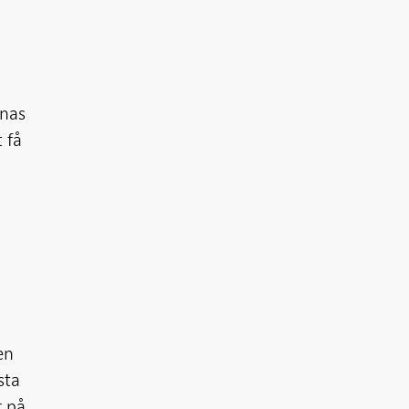
knas
 få
 en
sta
r på