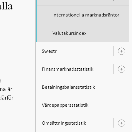
u
lla
Internationella marknadsräntor
Valutakursindex
Swestr
Ö
u
Finansmarknadsstatistik
Ö
u
h
Betalningsbalansstatistik
rna är
därför
Värdepappersstatistik
Omsättningsstatistik
Ö
u