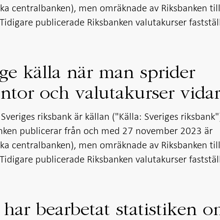
iska centralbanken), men omräknade av Riksbanken til
Tidigare publicerade Riksbanken valutakurser faststäl
e källa när man sprider
äntor och valutakurser vidar
 Sveriges riksbank är källan ("Källa: Sveriges riksbank"
nken publicerar från och med 27 november 2023 är
iska centralbanken), men omräknade av Riksbanken til
Tidigare publicerade Riksbanken valutakurser faststäl
har bearbetat statistiken 