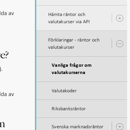
l
lda av
Hämta räntor och
Ö
valutakurser via API
u
Förklaringar - räntor och
Ö
valutakurser
u
e?
Vanliga frågor om
).
valutakurserna
l
Valutakoder
lda av
Riksbanksräntor
om
Svenska marknadsräntor
Ö