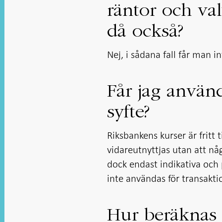
räntor och va
då också?
Nej, i sådana fall får man i
Får jag använ
syfte?
Riksbankens kurser är fritt t
vidareutnyttjas utan att nå
dock endast indikativa och 
inte användas för transakt
Hur beräknas 