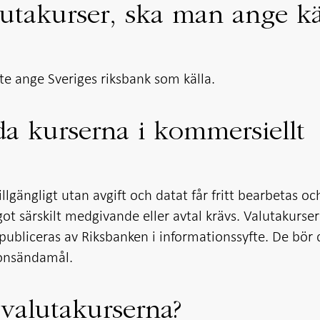
lutakurser, ska man ange kä
nte ange Sveriges riksbank som källa.
da kurserna i kommersiellt
illgängligt utan avgift och datat får fritt bearbetas oc
got särskilt medgivande eller avtal krävs. Valutakurse
publiceras av Riksbanken i informationssyfte. De bör 
ionsändamål.
valutakurserna?