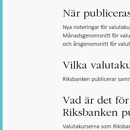
i ny flik
i ny flik
i ny flik
i ny flik
När publicera
Nya noteringar för valutaku
Månadsgenomsnitt för valut
och årsgenomsnitt för valuta
Vilka valutak
Riksbanken publicerar samm
Vad är det för
Riksbanken pu
Valutakurserna som Riksba