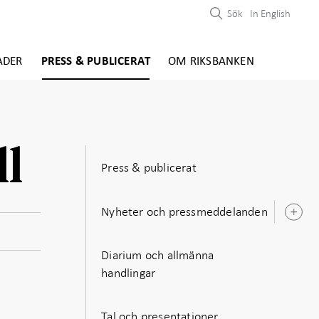
Sök
In English
ADER
PRESS & PUBLICERAT
OM RIKSBANKEN
ll
Press & publicerat
Nyheter och pressmeddelanden
Ö
u
Diarium och allmänna
handlingar
Tal och presentationer