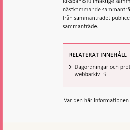
Riksbanksfullmäktige samm
nästkommande sammanträde
från sammanträdet publicer
sammanträde.
RELATERAT INNEHÅLL
Dagordningar och proto
-
webbarkiv
Öppnas
i
ny
Var den här informationen t
flik
Gå