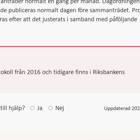
anträder normalt en gång per månad. Dagordningen t
 publiceras normalt dagen före sammanträdet. Pro
as efter att det justerats i samband med påföljande
koll från 2016 och tidigare finns i Riksbankens
Efter ditt svar visas en kommentarsruta
ill hjälp?
Ja
Nej
Uppdaterad 202