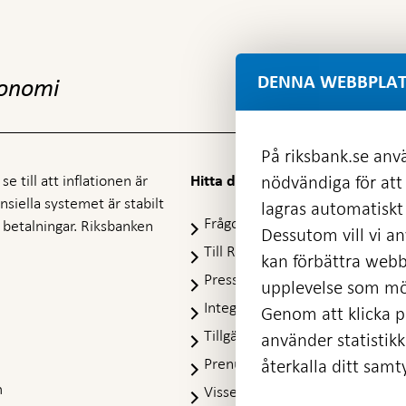
DENNA WEBBPLAT
konomi
På riksbank.se anvä
e till att inflationen är
nödvändiga för att
Hitta direkt
nansiella systemet är stabilt
lagras automatiskt 
Frågor och svar
-
ra betalningar. Riksbanken
Dessutom vill vi anv
Öppnas
Till Riksbankens webbarkiv
-
kan förbättra webb
i
Öpp
Presskontakt
ny
upplevelse som möj
i
flik
Integritetspolicy
ny
Genom att klicka på
flik
Tillgänglighetsredogörelse
använder statistik
Prenumerera på utskick
återkalla ditt samt
m
Visselblåsning