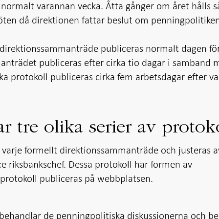
ormalt varannan vecka. Åtta gånger om året hålls s
öten då direktionen fattar beslut om penningpolitike
direktionssammanträde publiceras normalt dagen fö
anträdet publiceras efter cirka tio dagar i samband 
ka protokoll publiceras cirka fem arbetsdagar efter va
 tre olika serier av protok
d varje formellt direktionssammanträde och justeras a
e riksbankschef. Dessa protokoll har formen av
 protokoll publiceras på webbplatsen.
behandlar de penningpolitiska diskussionerna och be