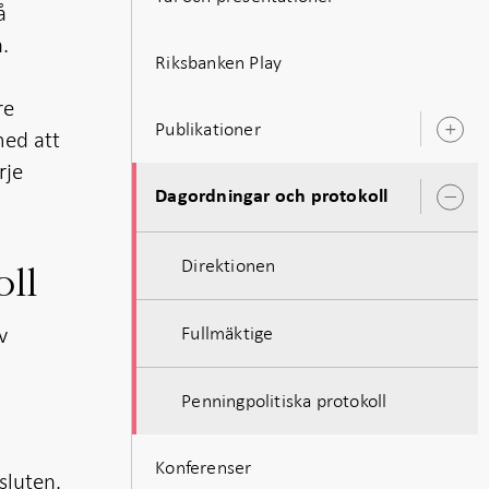
å
n.
Riksbanken Play
re
Publikationer
med att
Ö
u
rje
Dagordningar och protokoll
Ö
u
Direktionen
oll
v
Fullmäktige
Penningpolitiska protokoll
Konferenser
sluten.