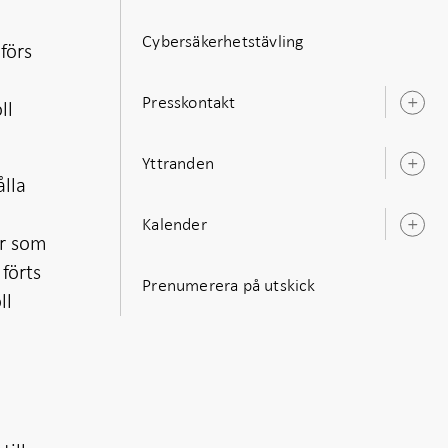
Cybersäkerhetstävling
förs
Presskontakt
ll
Ö
u
Yttranden
Ö
lla
u
Kalender
Ö
er som
u
 förts
Prenumerera på utskick
ll