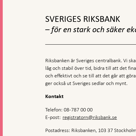
till
toppnavigation
SVERIGES RIKSBANK
– för en stark och säker e
Riksbanken är Sveriges centralbank. Vi ska s
låg och stabil över tid, bidra till att det fi
och effektivt och se till att det går att gö
ger också ut Sveriges sedlar och mynt.
Kontakt
Telefon: 08-787 00 00
E-post:
registratorn@riksbank.se
Postadress: Riksbanken, 103 37 Stockhol