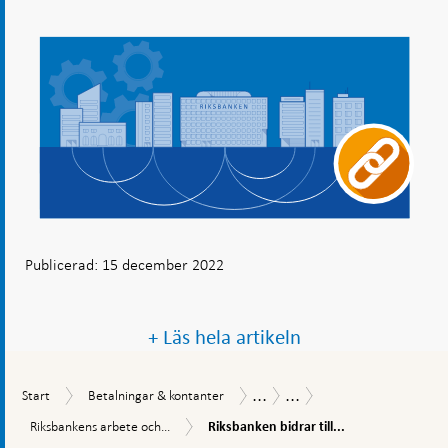
Publicerad: 15 december 2022
+ Läs hela artikeln
...
...
Start
Betalningar
Betalningsrapport
Betalningsrapport
Start
Betalningar & kontanter
&
2022
Riksbanken
Riksbankens
Riksbankens arbete och...
Riksbanken bidrar till...
kontanter
bidrar
arbete