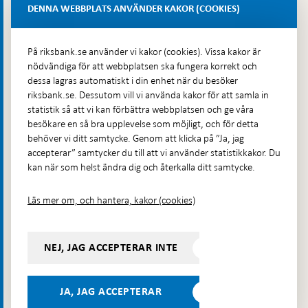
Lastplats 6
DENNA WEBBPLATS ANVÄNDER KAKOR (COOKIES)
Fler kontaktuppgifter
På riksbank.se använder vi kakor (cookies). Vissa kakor är
nödvändiga för att webbplatsen ska fungera korrekt och
Hitta direkt
dessa lagras automatiskt i din enhet när du besöker
riksbank.se. Dessutom vill vi använda kakor för att samla in
Frågor och svar
-
statistik så att vi kan förbättra webbplatsen och ge våra
Öppnas
besökare en så bra upplevelse som möjligt, och för detta
Till Riksbankens webbarkiv
-
i
behöver vi ditt samtycke. Genom att klicka på ”Ja, jag
Öppnas
Presskontakt
ny
accepterar” samtycker du till att vi använder statistikkakor. Du
i
flik
kan när som helst ändra dig och återkalla ditt samtycke.
Integritetspolicy
ny
flik
Tillgänglighetsredogörelse
Läs mer om, och hantera, kakor (cookies)
Prenumerera på utskick
Visselblåsning
NEJ, JAG ACCEPTERAR INTE
Följ oss på sociala medier
Dela
Dela på:
Dela på:
Dela på:
Dela på:
på:
JA, JAG ACCEPTERAR
LinkedIn
YouTube
Facebook
Instagram
Bluesky