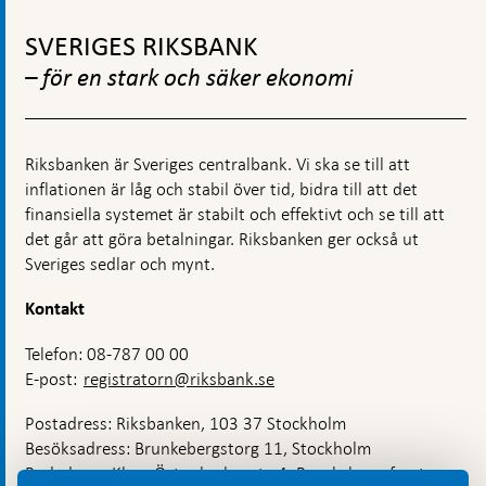
till
Gå
och
ökad
policy
till
SVERIGES RIKSBANK
motståndskraft
toppnavigation
– för en stark och säker ekonomi
Riksbanken är Sveriges centralbank. Vi ska se till att
inflationen är låg och stabil över tid, bidra till att det
finansiella systemet är stabilt och effektivt och se till att
det går att göra betalningar. Riksbanken ger också ut
Sveriges sedlar och mynt.
Kontakt
Telefon: 08-787 00 00
E-post:
registratorn@riksbank.se
Postadress: Riksbanken, 103 37 Stockholm
Besöksadress: Brunkebergstorg 11, Stockholm
Budadress: Klara Östra kyrkogata 4, Brunkebergsfaret,