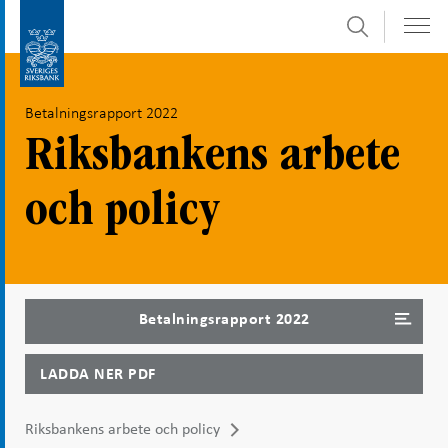
Sök
Gå
Gå
direkt
till
till
navigation
Betalningsrapport 2022
innehåll
för
undersidor
Riksbankens arbete
och policy
Betalningsrapport 2022
LADDA NER PDF
Riksbankens arbete och policy