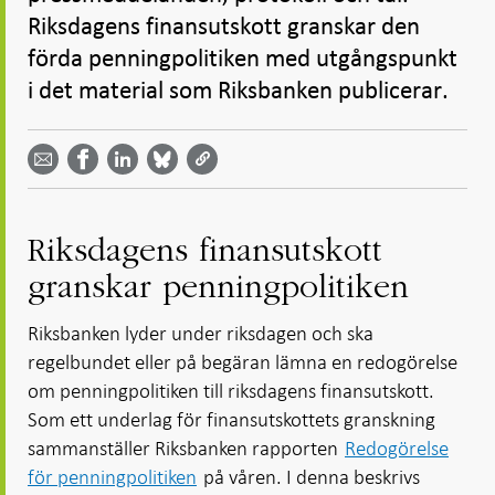
Riksdagens finansutskott granskar den
förda penningpolitiken med utgångspunkt
i det material som Riksbanken publicerar.
Dela
Dela
Dela
Dela på
Dela på
på
på
via
LinkedIn
Facebook
Bluesky
Twitter
email -
-
- Öppnas
-
-
Öppnas
Öppnas
i ny flik
Öppnas
Öppnas
i ny flik
i ny flik
i ny flik
i ny flik
Riksdagens finansutskott
granskar penningpolitiken
Riksbanken lyder under riksdagen och ska
regelbundet eller på begäran lämna en redogörelse
om penningpolitiken till riksdagens finansutskott.
Som ett underlag för finansutskottets granskning
sammanställer Riksbanken rapporten
Redogörelse
för penningpolitiken
på våren. I denna beskrivs