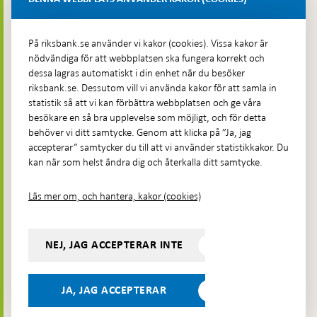
Fler kontaktuppgifter
På riksbank.se använder vi kakor (cookies). Vissa kakor är
nödvändiga för att webbplatsen ska fungera korrekt och
Hitta direkt
dessa lagras automatiskt i din enhet när du besöker
riksbank.se. Dessutom vill vi använda kakor för att samla in
Frågor och svar
-
statistik så att vi kan förbättra webbplatsen och ge våra
Öppnas
besökare en så bra upplevelse som möjligt, och för detta
Till Riksbankens webbarkiv
-
i
behöver vi ditt samtycke. Genom att klicka på ”Ja, jag
Öppnas
Presskontakt
ny
accepterar” samtycker du till att vi använder statistikkakor. Du
i
flik
kan när som helst ändra dig och återkalla ditt samtycke.
Integritetspolicy
ny
flik
Tillgänglighetsredogörelse
Läs mer om, och hantera, kakor (cookies)
Prenumerera på utskick
Visselblåsning
NEJ, JAG ACCEPTERAR INTE
Följ oss på sociala medier
Dela
Dela på:
Dela på:
Dela på:
Dela på:
på:
JA, JAG ACCEPTERAR
LinkedIn
YouTube
Facebook
Instagram
Bluesky
-