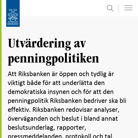
Sök
Gå
Gå
direkt
till
till
navigation
innehåll
för
Utvärdering av
undersidor
penningpolitiken
Att Riksbanken är öppen och tydlig är
viktigt både för att underlätta den
demokratiska insynen och för att den
penningpolitik Riksbanken bedriver ska bli
effektiv. Riksbanken redovisar analyser,
överväganden och beslut i bland annat
beslutsunderlag, rapporter,
pressmeddelanden, protokoll och tal.