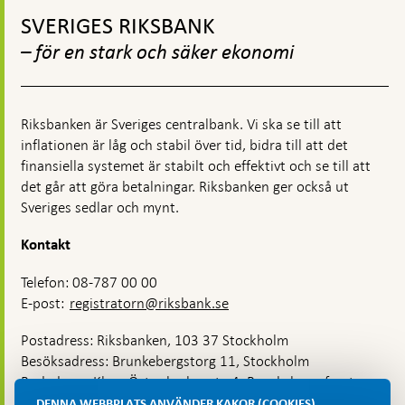
Gå
till
SVERIGES RIKSBANK
toppnavigation
– för en stark och säker ekonomi
Riksbanken är Sveriges centralbank. Vi ska se till att
inflationen är låg och stabil över tid, bidra till att det
finansiella systemet är stabilt och effektivt och se till att
det går att göra betalningar. Riksbanken ger också ut
Sveriges sedlar och mynt.
Kontakt
Telefon: 08-787 00 00
E-post:
registratorn@riksbank.se
Postadress: Riksbanken, 103 37 Stockholm
Besöksadress: Brunkebergstorg 11, Stockholm
Budadress: Klara Östra kyrkogata 4, Brunkebergsfaret,
Lastplats 6
DENNA WEBBPLATS ANVÄNDER KAKOR (COOKIES)