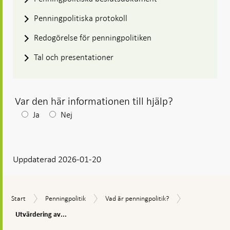
Penningpolitiska protokoll
Redogörelse för penningpolitiken
Tal och presentationer
Var den här informationen till hjälp?
Efter
Ja
Nej
ditt
svar
Uppdaterad 2026-01-20
visas
en
kommentarsruta
Utvärdering
Start
Penningpolitik
Vad
Start
Penningpolitik
Vad är penningpolitik?
av
är
penningpoliti
Utvärdering av...
penningpolitik?