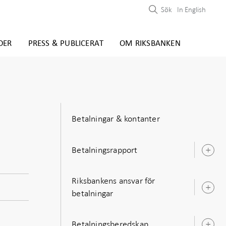
Sök
In English
DER
PRESS & PUBLICERAT
OM RIKSBANKEN
Betalningar & kontanter
Betalningsrapport
Ö
u
Riksbankens ansvar för
Ö
betalningar
u
Betalningsberedskap