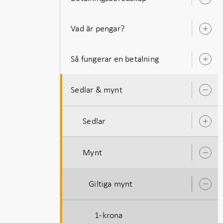
Ö
u
Vad är pengar?
Ö
u
Så fungerar en betalning
Ö
u
Sedlar & mynt
Ö
u
Sedlar
Ö
u
Mynt
Ö
u
Giltiga mynt
Ö
u
1-krona