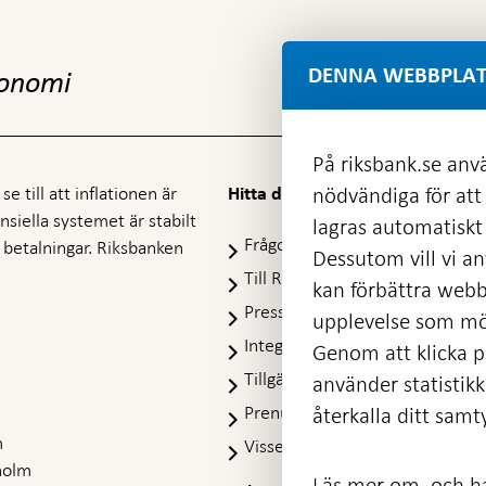
DENNA WEBBPLAT
konomi
På riksbank.se anvä
e till att inflationen är
nödvändiga för att
Hitta direkt
nansiella systemet är stabilt
lagras automatiskt 
Frågor och svar
-
ra betalningar. Riksbanken
Dessutom vill vi anv
Öppnas
Till Riksbankens webbarkiv
-
kan förbättra webb
i
Öpp
Presskontakt
ny
upplevelse som möj
i
flik
Integritetspolicy
ny
Genom att klicka på
flik
Tillgänglighetsredogörelse
använder statistik
Prenumerera på utskick
återkalla ditt samt
m
Visselblåsning
holm
Läs mer om, och ha