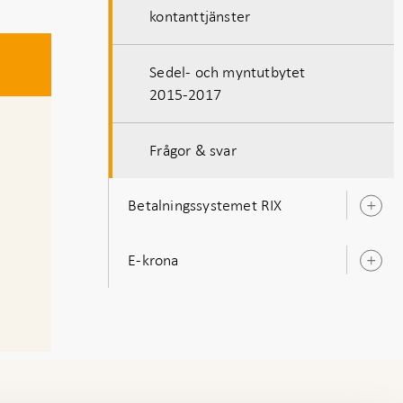
kontanttjänster
Sedel- och myntutbytet
2015-2017
Frågor & svar
Betalningssystemet RIX
Ö
u
E-krona
Ö
u