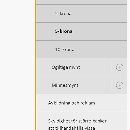
2-krona
5-krona
10-krona
Ogiltiga mynt
Ö
u
Minnesmynt
Ö
u
Avbildning och reklam
Skyldighet för större banker
att tillhandahålla vissa