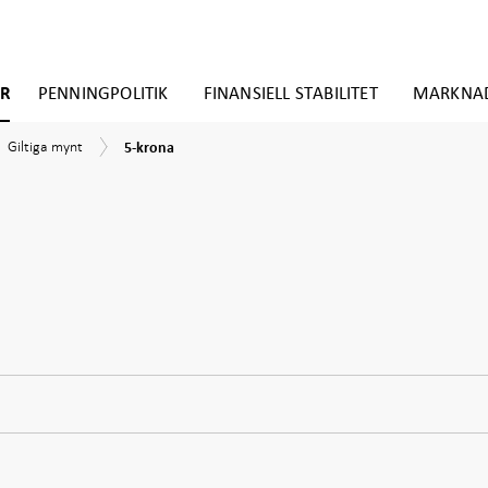
ER
PENNINGPOLITIK
FINANSIELL STABILITET
MARKNA
5-
Giltiga
t
Giltiga mynt
5-krona
krona
mynt