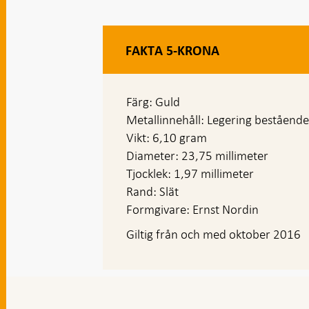
FAKTA 5-KRONA
Färg: Guld
Metallinnehåll: Legering bestående
Vikt: 6,10 gram
Diameter: 23,75 millimeter
Tjocklek: 1,97 millimeter
Rand: Slät
Formgivare: Ernst Nordin
Giltig från och med oktober 2016
Gå
till
toppnavigation