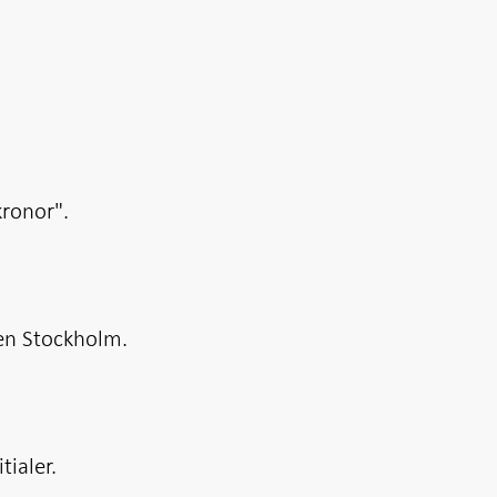
kronor".
ten Stockholm.
tialer.