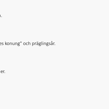
m.
ges konung" och präglingsår.
er.