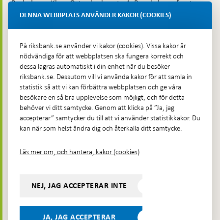
Budadress: Klara Östra kyrkogata 4, Brunkebergsfaret,
Lastplats 6
DENNA WEBBPLATS ANVÄNDER KAKOR (COOKIES)
Fler kontaktuppgifter
På riksbank.se använder vi kakor (cookies). Vissa kakor är
nödvändiga för att webbplatsen ska fungera korrekt och
Hitta direkt
dessa lagras automatiskt i din enhet när du besöker
riksbank.se. Dessutom vill vi använda kakor för att samla in
Frågor och svar
-
statistik så att vi kan förbättra webbplatsen och ge våra
Öppnas
besökare en så bra upplevelse som möjligt, och för detta
Till Riksbankens webbarkiv
-
i
behöver vi ditt samtycke. Genom att klicka på ”Ja, jag
Öppnas
Presskontakt
ny
accepterar” samtycker du till att vi använder statistikkakor. Du
i
flik
kan när som helst ändra dig och återkalla ditt samtycke.
Integritetspolicy
ny
flik
Tillgänglighetsredogörelse
Läs mer om, och hantera, kakor (cookies)
Prenumerera på utskick
Visselblåsning
NEJ, JAG ACCEPTERAR INTE
Följ oss på sociala medier
Dela
Dela på:
Dela på:
Dela på:
Dela på:
på:
JA, JAG ACCEPTERAR