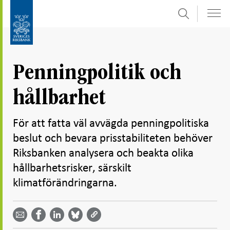
Sök
Gå
Gå
direkt
till
till
navigation
innehåll
för
Penningpolitik och
undersidor
hållbarhet
För att fatta väl avvägda penningpolitiska
beslut och bevara prisstabiliteten behöver
Riksbanken analysera och beakta olika
hållbarhetsrisker, särskilt
klimatförändringarna.
Dela
Dela
Dela
Dela på
Dela på
på
på
via
LinkedIn
Facebook
Bluesky
Twitter
email -
-
- Öppnas
-
-