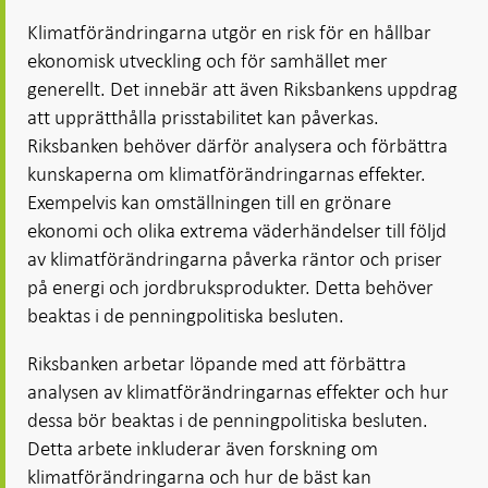
Öppnas
Öppnas
i ny flik
Öppnas
Öppnas
i ny flik
i ny flik
Klimatförändringarna utgör en risk för en hållbar
i ny flik
i ny flik
ekonomisk utveckling och för samhället mer
generellt. Det innebär att även Riksbankens uppdrag
att upprätthålla prisstabilitet kan påverkas.
Riksbanken behöver därför analysera och förbättra
kunskaperna om klimatförändringarnas effekter.
Exempelvis kan omställningen till en grönare
ekonomi och olika extrema väderhändelser till följd
av klimatförändringarna påverka räntor och priser
på energi och jordbruksprodukter. Detta behöver
beaktas i de penningpolitiska besluten.
Riksbanken arbetar löpande med att förbättra
analysen av klimatförändringarnas effekter och hur
dessa bör beaktas i de penningpolitiska besluten.
Detta arbete inkluderar även forskning om
klimatförändringarna och hur de bäst kan