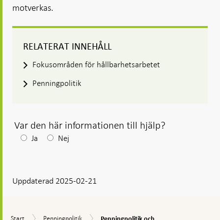
motverkas.
RELATERAT INNEHÅLL
Fokusområden för hållbarhetsarbetet
Penningpolitik
Var den här informationen till hjälp?
Efter
Ja
Nej
ditt
svar
Uppdaterad 2025-02-21
visas
en
kommentarsruta
Penningpolitik
Start
Penningpolitik
Start
Penningpolitik
Penningpolitik och...