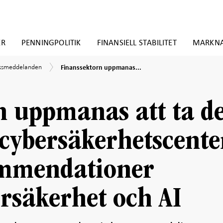
ER
PENNINGPOLITIK
FINANSIELL STABILITET
MARKN
Finanssektorn
essmeddelanden
Finanssektorn uppmanas...
uppmanas
att
en
ta
del
n uppmanas att ta de
av
Nationellt
cybersäkerhetscenters
 cybersäkerhetscente
råd
och
rekommendationer
ommendationer
gällande
cybersäkerhet
och
rsäkerhet och AI
AI