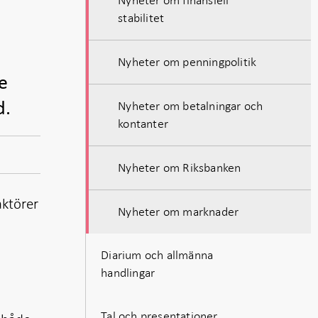
stabilitet
Nyheter om penningpolitik
re
Nyheter om betalningar och
d.
kontanter
Nyheter om Riksbanken
aktörer
Nyheter om marknader
Diarium och allmänna
handlingar
v
Tal och presentationer