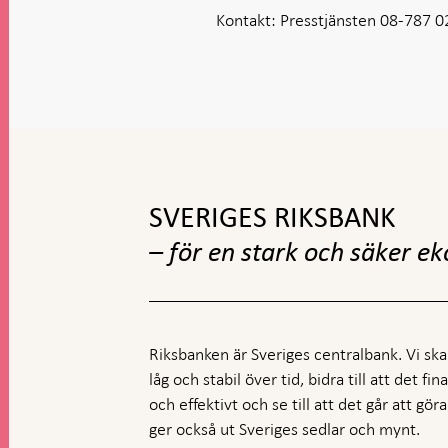
Kontakt:
Presstjänsten 08-787 0
Gå
till
toppnavigation
SVERIGES RIKSBANK
– för en stark och säker e
Riksbanken är Sveriges centralbank. Vi ska s
låg och stabil över tid, bidra till att det fi
och effektivt och se till att det går att gö
ger också ut Sveriges sedlar och mynt.