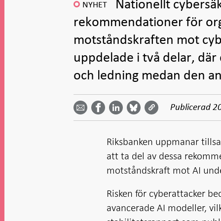
Nationellt cybersäk
NYHET
rekommendationer för organ
motståndskraften mot cy
uppdelade i två delar, där 
och ledning medan den and
Dela
Dela
Dela
Dela på
Dela på
på
på
via
LinkedIn
Publicerad
2
Facebook
Bluesky
Twitter
email -
-
- Öppnas
-
-
Öppnas
Öppnas
i ny flik
Öppnas
Öppnas
i ny flik
i ny flik
i ny flik
i ny flik
Riksbanken uppmanar tills
att ta del av dessa rekomme
motståndskraft mot AI und
Risken för cyberattacker be
avancerade AI modeller, vilk