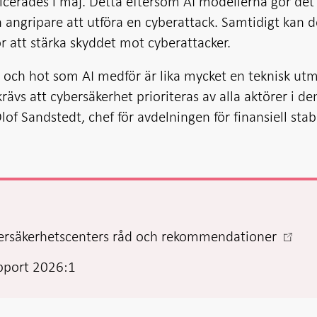
licerades i maj. Detta eftersom AI modellerna gör de
 angripare att utföra en cyberattack. Samtidigt kan 
r att stärka skyddet mot cyberattacker.
r och hot som AI medför är lika mycket en teknisk ut
ävs att cybersäkerhet prioriteras av alla aktörer i de
lof Sandstedt, chef för avdelningen för finansiell stabi
-
cybersäkerhetscenters råd och rekommendationer
Öppn
apport 2026:1
i
ny
flik