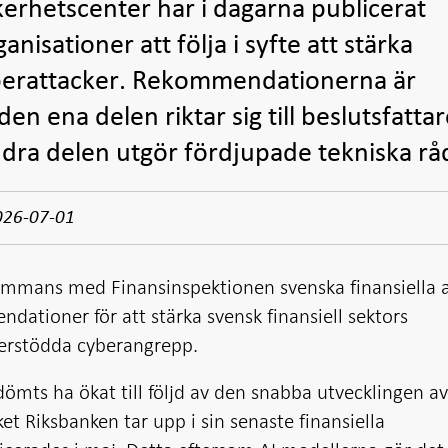
erhetscenter har i dagarna publicerat
isationer att följa i syfte att stärka
berattacker. Rekommendationerna är
den ena delen riktar sig till beslutsfatta
ra delen utgör fördjupade tekniska rå
026-07-01
ammans med Finansinspektionen svenska finansiella 
ndationer för att stärka svensk finansiell sektors
erstödda cyberangrepp.
dömts ha ökat till följd av den snabba utvecklingen a
et Riksbanken tar upp i sin senaste finansiella