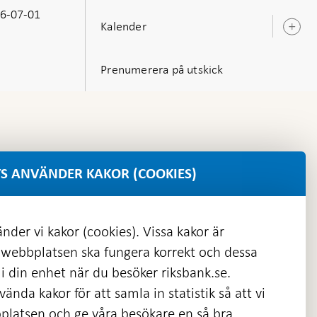
6-07-01
Kalender
Ö
u
Prenumerera på utskick
S ANVÄNDER KAKOR (COOKIES)
nder vi kakor (cookies). Vissa kakor är
 webbplatsen ska fungera korrekt och dessa
i din enhet när du besöker riksbank.se.
ända kakor för att samla in statistik så att vi
platsen och ge våra besökare en så bra