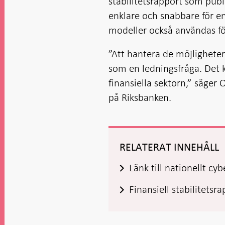
stabilitetsrapport som pub
enklare och snabbare för en
modeller också användas fö
”Att hantera de möjlighete
som en ledningsfråga. Det kr
finansiella sektorn,” säger O
på Riksbanken.
RELATERAT INNEHÅLL
Länk till nationellt 
Finansiell stabilitetsr