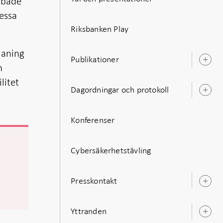
t både
dessa
Riksbanken Play
maning
Publikationer
Ö
n
u
litet
Dagordningar och protokoll
Ö
u
Konferenser
Cybersäkerhetstävling
as
Presskontakt
Ö
u
Yttranden
Ö
u