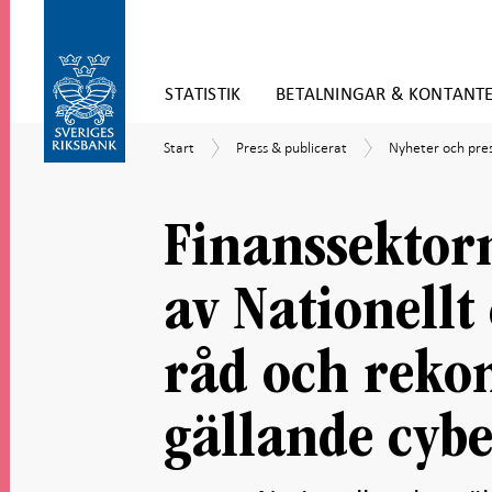
Gå
STATISTIK
BETALNINGAR & KONTANT
direkt
till
Gå
innehåll
Start
Press
Nyheter
Start
Press & publicerat
Nyheter och pr
till
&
och
navigation
publicerat
pressmeddeland
för
undersidor
Finanssektor
av Nationellt
råd och rek
gällande cybe