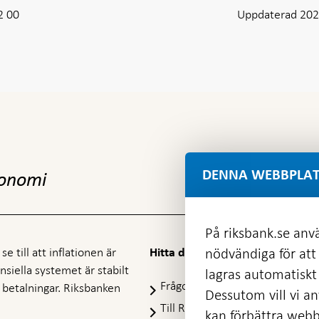
2 00
Uppdaterad 202
DENNA WEBBPLAT
konomi
På riksbank.se anvä
e till att inflationen är
nödvändiga för att
Hitta direkt
nansiella systemet är stabilt
lagras automatiskt 
Frågor och svar
-
ra betalningar. Riksbanken
Dessutom vill vi anv
Öppnas
Till Riksbankens webbarkiv
-
kan förbättra webb
i