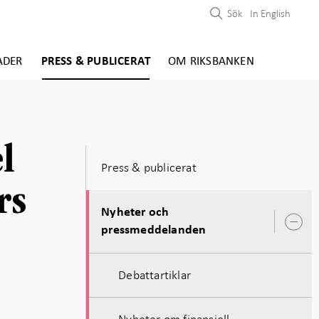
Sök
In English
ADER
PRESS & PUBLICERAT
OM RIKSBANKEN
l
Press & publicerat
rs
Nyheter och
Ö
pressmeddelanden
u
Debattartiklar
Nyheter om finansiell