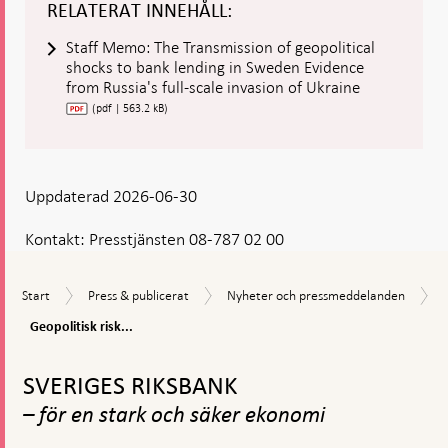
RELATERAT INNEHÅLL:
Staff Memo: The Transmission of geopolitical
shocks to bank lending in Sweden Evidence
from Russia's full-scale invasion of Ukraine
(pdf | 563.2 kB)
Uppdaterad 2026-06-30
Kontakt:
Presstjänsten 08-787 02 00
Start
Press
Nyheter
Start
Press & publicerat
Nyheter och pressmeddelanden
&
och
Geopolitisk
Geopolitisk risk...
publicerat
pressmeddelanden
risk
Gå
påverkade
bankernas
till
SVERIGES RIKSBANK
kreditgivning
toppnavigation
– för en stark och säker ekonomi