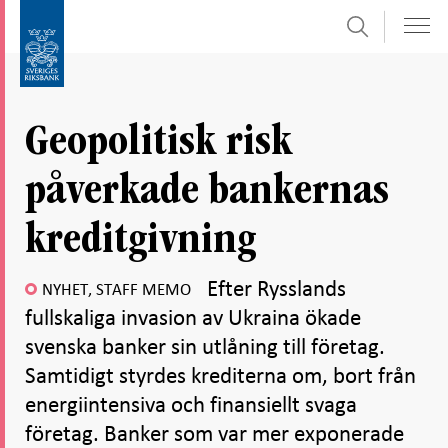
Sök
Gå
Gå
direkt
till
till
navigation
innehåll
för
Geopolitisk risk
undersidor
påverkade bankernas
kreditgivning
Efter Rysslands
NYHET, STAFF MEMO
fullskaliga invasion av Ukraina ökade
svenska banker sin utlåning till företag.
Samtidigt styrdes krediterna om, bort från
energiintensiva och finansiellt svaga
företag. Banker som var mer exponerade