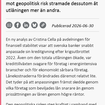
mot geopolitisk risk stramade dessutom åt
utlåningen mer än andra.
Dela
Dela
Dela
Dela på
Dela på
på
på
via
LinkedIn
Publicerad
2026-06-30
Facebook
Bluesky
Twitter
email -
-
- Öppnas
-
-
Öppnas
Öppnas
i ny flik
Öppnas
Öppnas
i ny flik
i ny flik
En ny analys av Cristina Cella på avdelningen för
i ny flik
i ny flik
finansiell stabilitet visar att svenska banker snabbt
anpassade sin kreditgivning efter krigsutbrottet
2022. Även om den totala utlåningen ökade, var
kredittillväxten svagare för företag i energiintensiva
branscher och för ekonomiskt sårbara företag.
Lånekostnaderna förändrades däremot relativt lite.
Det tyder på att anpassningen främst skedde genom
vilka företag som beviljades lån snarare än genom
prissättningen av lånen genom högre räntor.
Den geopolitiska risken steg kraftigt i samband med