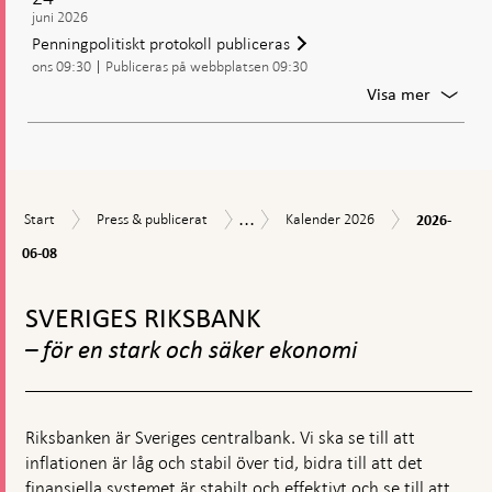
juni 2026
Penningpolitiskt protokoll publiceras
ons 09:30
Publiceras på webbplatsen 09:30
För
Visa mer
Penning
protoko
publice
...
2026-
Start
Press
Kalender
Kalender
Start
Press & publicerat
Kalender 2026
2026-
06-
&
2026
08
06-08
publicerat
Gå
till
SVERIGES RIKSBANK
toppnavigation
– för en stark och säker ekonomi
Riksbanken är Sveriges centralbank. Vi ska se till att
inflationen är låg och stabil över tid, bidra till att det
finansiella systemet är stabilt och effektivt och se till att