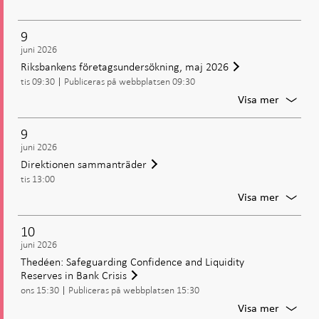
stabiltetsrådet
9
juni 2026
Riksbankens företagsundersökning, maj 2026
tis 09:30
Publiceras på webbplatsen 09:30
För
Visa mer
Riksba
företag
9
maj
juni 2026
2026
Direktionen sammanträder
tis 13:00
För
Visa mer
Direkti
samman
10
juni 2026
Thedéen: Safeguarding Confidence and Liquidity
Reserves in Bank Crisis
ons 15:30
Publiceras på webbplatsen 15:30
För
Visa mer