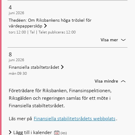
samman
4
juni 2026
Thedéen: Om Riksbankens höga tröskel för
värdepappersköp
tors 12:00
Tal
Talet publiceras 12:00
För
Visa mer
Thedée
Om
8
Riksba
juni 2026
höga
Finansiella stabiltetsrådet
tröskel
mån 09:30
för
värdep
För
Visa mindre
Finansi
Företrädare för Riksbanken, Finansinspektionen,
stabilt
Riksgälden och regeringen samlas för ett möte i
Finansiella stabiltetsrådet.
Läs mer på
Finansiella stabilitetsrådets webbplats
.
Finansiella
Lägg till i kalender
(ics)