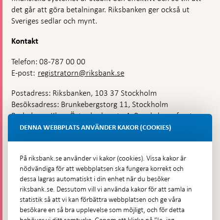
det går att göra betalningar. Riksbanken ger också ut
Sveriges sedlar och mynt.
Kontakt
Telefon: 08-787 00 00
E-post:
registratorn@riksbank.se
Postadress: Riksbanken, 103 37 Stockholm
Besöksadress: Brunkebergstorg 11, Stockholm
Budadress: Klara Östra kyrkogata 4, Brunkebergsfaret,
Lastplats 6
DENNA WEBBPLATS ANVÄNDER KAKOR (COOKIES)
Fler kontaktuppgifter
På riksbank.se använder vi kakor (cookies). Vissa kakor är
nödvändiga för att webbplatsen ska fungera korrekt och
Hitta direkt
dessa lagras automatiskt i din enhet när du besöker
riksbank.se. Dessutom vill vi använda kakor för att samla in
Frågor och svar
-
statistik så att vi kan förbättra webbplatsen och ge våra
Öppnas
besökare en så bra upplevelse som möjligt, och för detta
Till Riksbankens webbarkiv
-
i