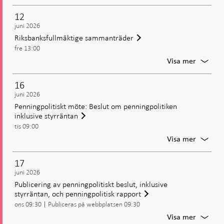
Thedée
Safegu
12
Confid
juni 2026
and
Riksbanksfullmäktige sammanträder
Liquidit
fre 13:00
Reserv
in
För
Visa mer
Bank
Riksban
Crisis
samman
16
juni 2026
Penningpolitiskt möte: Beslut om penningpolitiken
inklusive styrräntan
tis 09:00
För
Visa mer
Penning
möte:
17
Beslut
juni 2026
om
Publicering av penningpolitiskt beslut, inklusive
penning
styrräntan, och penningpolitisk rapport
inklusiv
ons 09:30
Publiceras på webbplatsen 09:30
styrrän
För
Visa mer