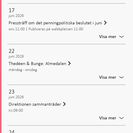
Publice
av
17
penning
juni 2026
beslut,
Pressträff om det penningpolitiska beslutet i juni
inklusiv
ons 11:00
Publiceras på webbplatsen 11:00
styrrän
och
För
Visa mer
penning
Presstr
rapport
om
22
det
juni 2026
penning
Thedéen & Bunge: Almedalen
beslute
måndag - onsdag
i
juni
För
Visa mer
Thedée
&
23
Bunge:
juni 2026
Almeda
Direktionen sammanträder
tis 09:00
För
Visa mer
Direkti
samman
24