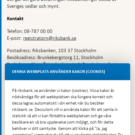
Sveriges sedlar och mynt.
Kontakt
Telefon: 08-787 00 00
E-post:
registratorn@riksbank.se
Postadress: Riksbanken, 103 37 Stockholm
Besöksadress: Brunkebergstorg 11, Stockholm
Budadress: Klara Östra kyrkogata 4, Brunkebergsfaret,
Lastplats 6
DENNA WEBBPLATS ANVÄNDER KAKOR (COOKIES)
Fler kontaktuppgifter
På riksbank.se använder vi kakor (cookies). Vissa kakor är
nödvändiga för att webbplatsen ska fungera korrekt och
Hitta direkt
dessa lagras automatiskt i din enhet när du besöker
riksbank.se. Dessutom vill vi använda kakor för att samla in
Frågor och svar
-
statistik så att vi kan förbättra webbplatsen och ge våra
Öppnas
besökare en så bra upplevelse som möjligt, och för detta
Till Riksbankens webbarkiv
-
i
behöver vi ditt samtycke. Genom att klicka på ”Ja, jag
Öppnas
Presskontakt
ny
accepterar” samtycker du till att vi använder statistikkakor. Du