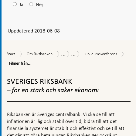
Efter
Ja
Nej
ditt
svar
Uppdaterad 2018-06-08
visas
en
kommentarsruta
...
...
Filme
Start
Om
Jubileumskonferens
Historia
Riksbankens
Start
Om Riksbanken
Jubileumskonferens
från
Riksbanken
350-
jubi
Filmer från...
årsjubileum
Gå
till
SVERIGES RIKSBANK
toppnavigation
– för en stark och säker ekonomi
Riksbanken är Sveriges centralbank. Vi ska se till att
inflationen är låg och stabil över tid, bidra till att det
finansiella systemet är stabilt och effektivt och se till att
det går att göra betalningar. Riksbanken ger också ut