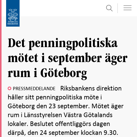
Sök
Gå
Gå
direkt
till
till
navigation
innehåll
för
Det penningpolitiska
undersidor
mötet i september äger
rum i Göteborg
Riksbankens direktion
PRESSMEDDELANDE
håller sitt penningpolitiska möte i
Göteborg den 23 september. Mötet äger
rum i Länsstyrelsen Västra Götalands
lokaler. Beslutet offentliggörs dagen
därpå, den 24 september klockan 9.30.