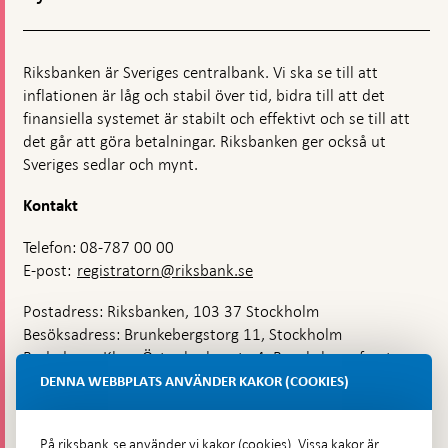
Götebo
Riksbanken är Sveriges centralbank. Vi ska se till att
inflationen är låg och stabil över tid, bidra till att det
finansiella systemet är stabilt och effektivt och se till att
det går att göra betalningar. Riksbanken ger också ut
Sveriges sedlar och mynt.
Kontakt
Telefon: 08-787 00 00
E-post:
registratorn@riksbank.se
Postadress: Riksbanken, 103 37 Stockholm
Besöksadress: Brunkebergstorg 11, Stockholm
Budadress: Klara Östra kyrkogata 4, Brunkebergsfaret,
Lastplats 6
DENNA WEBBPLATS ANVÄNDER KAKOR (COOKIES)
Fler kontaktuppgifter
På riksbank.se använder vi kakor (cookies). Vissa kakor är