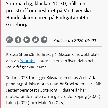
Samma dag, klockan 10.30, hålls en
pressträff om beslutet på Västsvenska
Handelskammaren på Parkgatan 49 i
Göteborg.
Dela
Dela
Dela
Dela på
Dela på
på
på
via
LinkedIn
Publicerad
2026-06-03
Facebook
Bluesky
Twitter
email -
-
- Öppnas
-
-
Öppnas
Öppnas
i ny flik
Öppnas
Öppnas
i ny flik
i ny flik
Pressträffen sänds direkt på Riksbankens webbplats
i ny flik
i ny flik
och via
Youtube
. Journalister kan även delta och
ställa frågor via Teams.
Sedan 2023 förlägger Riksbanken ett av årets åtta
penningpolitiska möten utanför Stockholm. I år hålls
septembermötet i Göteborg. Tidigare år har
motsvarande möten arrangerats i Jönköping (2023),
Falun (2024) och Malmö (2025).