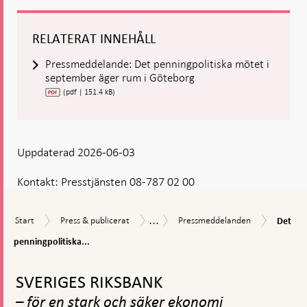
RELATERAT INNEHÅLL
Pressmeddelande: Det penningpolitiska mötet i
september äger rum i Göteborg
(pdf | 151.4 kB)
Uppdaterad 2026-06-03
Kontakt:
Presstjänsten 08-787 02 00
...
Det
Start
Press
Pressmeddelanden
Nyheter
Start
Press & publicerat
Pressmeddelanden
Det
penning
&
och
mötet
penningpolitiska...
publicerat
pressmeddelanden
i
Gå
septem
till
äger
SVERIGES RIKSBANK
toppnavigation
rum
– för en stark och säker ekonomi
i