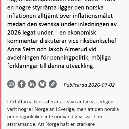
en högre styrränta ligger den norska
inflationen alltjämt över inflationsmålet
medan den svenska under inledningen av
2026 legat under. I en ekonomisk
kommentar diskuterar vice riksbankschef
Anna Seim och Jakob Almerud vid
avdelningen för penningpolitik, möjliga
förklaringar till denna utveckling.
Dela
Dela
Dela
Dela på
Dela på
på
på
via
LinkedIn
Publicerad
2026-07-02
Facebook
Bluesky
Twitter
email -
-
- Öppnas
-
-
Öppnas
Öppnas
i ny flik
Öppnas
Öppnas
i ny flik
i ny flik
Författarna konstaterar att styrräntan visserligen
i ny flik
i ny flik
varit högre i Norge än i Sverige, men att den norska
penningpolitiken inte nödvändigtvis varit mer
åtstramande. Att Norge haft en starkare