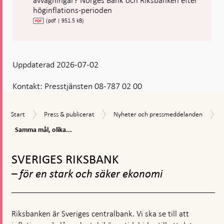
avvägningar? Norges Bank och Riksbanken efter
höginflations-perioden
(pdf | 951.5 kB)
Uppdaterad 2026-07-02
Kontakt:
Presstjänsten 08-787 02 00
Start
Press
Nyheter
Start
Press & publicerat
Nyheter och pressmeddelanden
&
och
Samma
Samma mål, olika...
publicerat
pressmeddelanden
mål,
Gå
olika
avvägningar?
till
SVERIGES RIKSBANK
Norges
toppnavigation
Bank
– för en stark och säker ekonomi
och
Riksbanken
efter
höginflations-
Riksbanken är Sveriges centralbank. Vi ska se till att
perioden