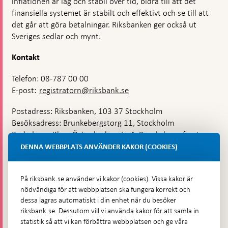
inflationen är låg och stabil över tid, bidra till att det
finansiella systemet är stabilt och effektivt och se till att
det går att göra betalningar. Riksbanken ger också ut
Sveriges sedlar och mynt.
Kontakt
Telefon: 08-787 00 00
E-post:
registratorn@riksbank.se
Postadress: Riksbanken, 103 37 Stockholm
Besöksadress: Brunkebergstorg 11, Stockholm
Budadress: Klara Östra kyrkogata 4, Brunkebergsfaret,
Lastplats 6
DENNA WEBBPLATS ANVÄNDER KAKOR (COOKIES)
Fler kontaktuppgifter
På riksbank.se använder vi kakor (cookies). Vissa kakor är
nödvändiga för att webbplatsen ska fungera korrekt och
Hitta direkt
dessa lagras automatiskt i din enhet när du besöker
riksbank.se. Dessutom vill vi använda kakor för att samla in
Frågor och svar
-
statistik så att vi kan förbättra webbplatsen och ge våra