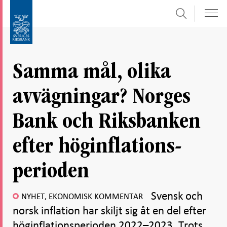
Sök
Gå
Gå
direkt
till
till
navigation
innehåll
för
Samma mål, olika
undersidor
avvägningar? Norges
Bank och Riksbanken
efter höginflations-
perioden
Svensk och
NYHET, EKONOMISK KOMMENTAR
norsk inflation har skiljt sig åt en del efter
höginflationsperioden 2022–2023. Trots